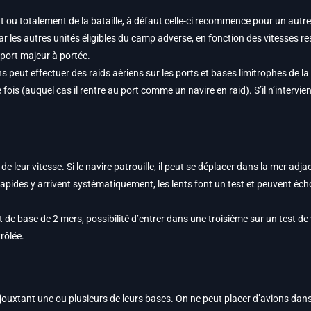
t ou totalement de la bataille, à défaut celle-ci recommence pour un autre
ar les autres unités éligibles du camp adverse, en fonction des vitesses r
 port majeur à portée.
ns peut effectuer des raids aériens sur les ports et bases limitrophes de la
fois (auquel cas il rentre au port comme un navire en raid). S’il n’intervien
t de leur vitesse. Si le navire patrouille, il peut se déplacer dans la mer a
 rapides y arrivent systématiquement, les lents font un test et peuvent éch
t de base de 2 mers, possibilité d’entrer dans une troisième sur un test de 
rôlée.
jouxtant une ou plusieurs de leurs bases. On ne peut placer d’avions dan