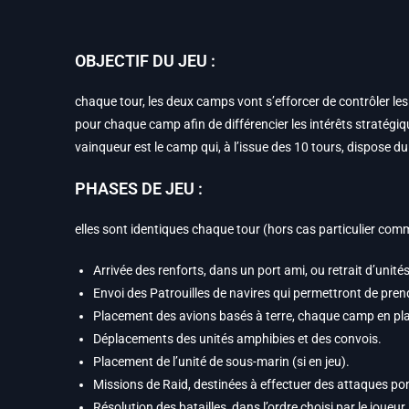
OBJECTIF DU JEU :
chaque tour, les deux camps vont s’efforcer de contrôler l
pour chaque camp afin de différencier les intérêts stratégique
vainqueur est le camp qui, à l’issue des 10 tours, dispose du
PHASES DE JEU :
elles sont identiques chaque tour (hors cas particulier com
Arrivée des renforts, dans un port ami, ou retrait d’unités
Envoi des Patrouilles de navires qui permettront de pren
Placement des avions basés à terre, chaque camp en pla
Déplacements des unités amphibies et des convois.
Placement de l’unité de sous-marin (si en jeu).
Missions de Raid, destinées à effectuer des attaques pon
Résolution des batailles, dans l’ordre choisi par le joueu