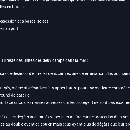
eu en bataille.
ossession des bases isolées.
res au port.
u’il reste des unités des deux camps dans la mer :
 cas de désaccord entre les deux camps, une détermination plus ou moins a
anés, même si scénarisés l’un après l’autre pour une meilleure compréhens
round de bataille.
surface si tous les navires adverses qui les protègent ne sont pas eux-même
égâts. Les dégâts accumulés supérieurs au facteur de protection d’un navi
rtes au double avant de couler, mais ceux ayant plus de dégâts que leur pr